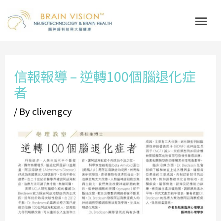
Skip
Mai
to
Me
content
Post
信報報導 – 逆轉100個腦退化症
navigation
者
/ By
clivengcy