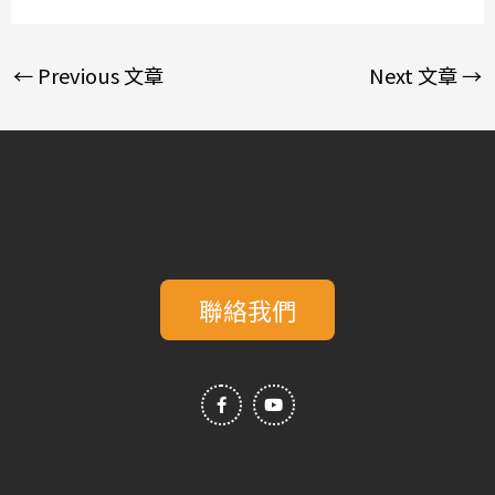
←
Previous 文章
Next 文章
→
聯絡我們
F
Y
a
o
c
u
e
t
b
u
o
b
o
e
k