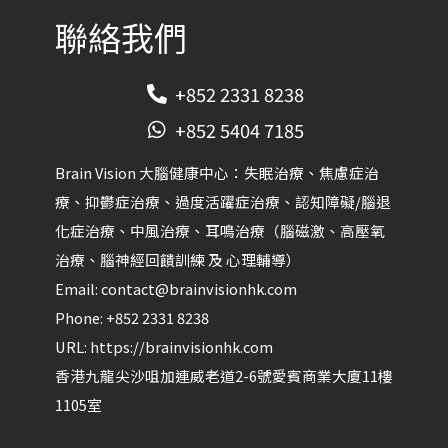
-
f
聯絡我們
+852 2331 8238
+852 5404 7185
Brain Vision 大腦健康中心：失眠治療、焦慮症治
療、抑鬱症治療、過度活躍症治療、認知障礙/腦退
化症治療、中風治療、耳鳴治療（腦磁激、高壓氧
治療、腦神經回饋訓練 及 心理輔導）​
Email:
contact@brainvisionhk.com
Phone:
+852 2331 8238
URL:
https://brainvisionhk.com
香港
九龍
尖沙咀
加連威老道2-6號愛賓商業大廈11樓
1105室