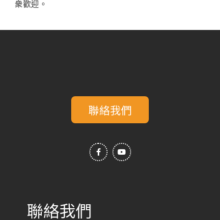
衆歡迎。
聯絡我們
F
Y
a
o
c
u
e
t
b
u
o
b
o
e
k
-
f
聯絡我們