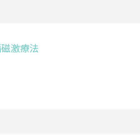
腦磁激療法