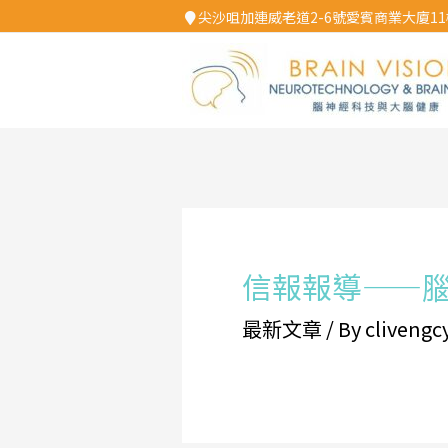
Skip
尖沙咀加連威老道2-6號愛賓商業大廈11樓
to
content
Post
Post
Post
navigation
navigation
navigation
信報報導——
最新文章
/ By
clivengc