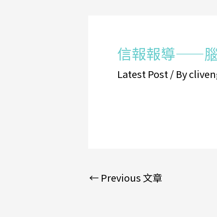
信報報導——
Latest Post
/ By
cliven
←
Previous 文章