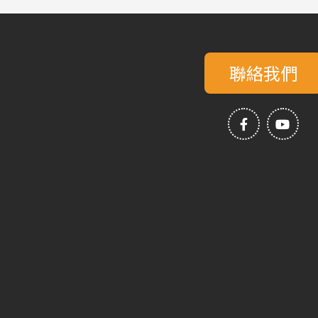
聯絡我們
F
Y
a
o
c
u
e
t
b
u
o
b
o
e
k
-
f