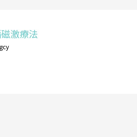
腦磁激療法
gcy