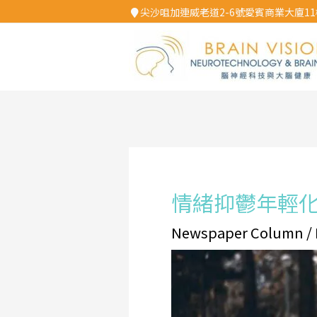
Skip
尖沙咀加連威老道2-6號愛賓商業大廈11樓
to
content
Post
navigation
情緒抑鬱年輕
Newspaper Column
/