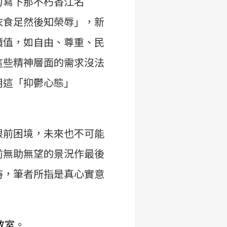
力寫下那不朽香江名
衣食足然後知榮辱」，新
價值，如自由、尊重、民
這些精神層面的需求沒法
用這「抑鬱心態」
眼前困境，未來也不可能
前無助無望的景況作最後
持，筆者所指是真心實意
理教室
。