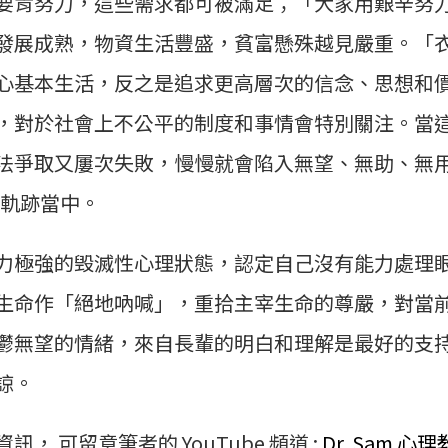
要肯努力，這些需求都可被滿足；「大家用艱辛努
發展成熟，物資生活豐盛，貧富懸殊越見嚴重。「
心基本生活，反之是追求更高層次的信念、思想和
，對於社會上不公平的制度和事情會特別關注。當
法爭取又屢次失敗，慢慢就會陷入無望、無助、無
s) 的軌跡當中。
力極強的毁滅性心理狀態，認定自己沒有能力處理
生命作「絕地吶喊」，重拾主宰生命的尊嚴，對當
鬱無望的情緒，來自長輩的明白和理解是最好的支
諒。
， 可留意筆者的 YouTube 頻道 :
Dr. Sam 心