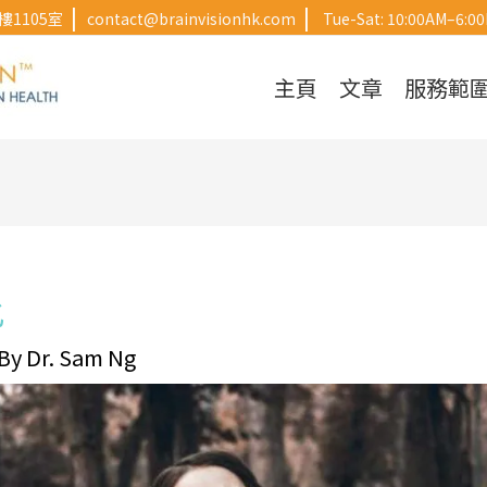
|
|
1105室
contact@brainvisionhk.com
Tue-Sat: 10:00AM–6:0
主頁
文章
服務範
化
 By
Dr. Sam Ng