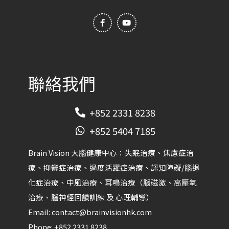
F
Y
a
o
c
u
e
t
b
u
o
b
o
e
k
-
f
聯絡我們
+852 2331 8238
+852 5404 7185
Brain Vision 大腦健康中心：失眠治療、焦慮症治
療、抑鬱症治療、過度活躍症治療、認知障礙/腦退
化症治療、中風治療、耳鳴治療（腦磁激、高壓氧
治療、腦神經回饋訓練 及 心理輔導）​
Email:
contact@brainvisionhk.com
Phone:
+852 2331 8238