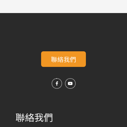
聯絡我們
F
Y
a
o
c
u
e
t
b
u
o
b
o
e
k
-
f
聯絡我們