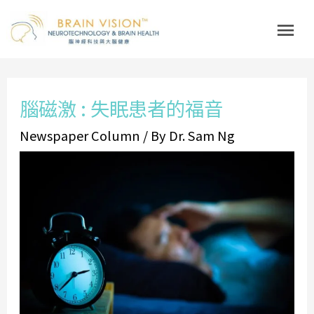
Skip
Mai
to
Me
content
Post
腦磁激 : 失眠患者的福音
navigation
Newspaper Column
/ By
Dr. Sam Ng