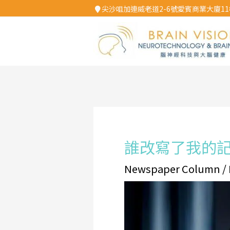
Skip
尖沙咀加連威老道2-6號愛賓商業大廈11樓
to
content
Post
navigation
誰改寫了我的
Newspaper Column
/