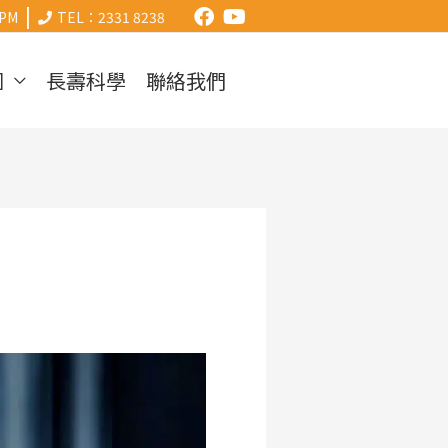
|
0PM
TEL：2331 8238
圍
長壽科學
聯絡我們