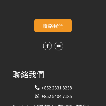
聯絡我們
F
Y
a
o
c
u
e
t
b
u
o
b
o
e
k
-
f
聯絡我們
+852 2331 8238
+852 5404 7185