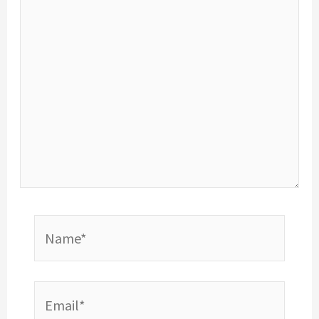
here..
Name*
Email*