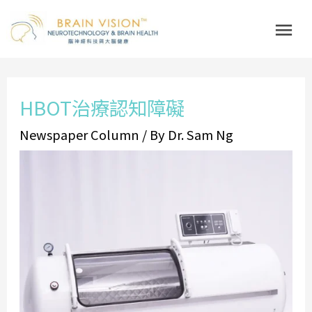
Skip
Mai
to
Me
content
Post
HBOT治療認知障礙
navigation
Newspaper Column
/ By
Dr. Sam Ng