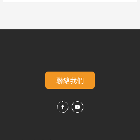
聯絡我們
F
Y
a
o
c
u
e
t
b
u
o
b
o
e
k
-
f